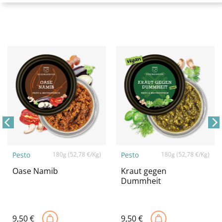
Pesto
180g (52,78 €/Kg)
Pesto
180g (52,78 €/Kg)
Oase Namib
Kraut gegen
Dummheit
9,50
€
9,50
€