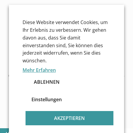
Service für dich
Diese Website verwendet Cookies, um
Finde mehr Inspiration!
Ihr Erlebnis zu verbessern. Wir gehen
davon aus, dass Sie damit
einverstanden sind, Sie können dies
jederzeit widerrufen, wenn Sie dies
wünschen.
Mehr Erfahren
Copyright © 2026 Essendorfer Genussschmelzerei GmbH -
ABLEHNEN
Alle Rechte vorbehalten
Unsere Zahlungsarten im Shop:
Einstellungen
Wir versenden mit:
AKZEPTIEREN