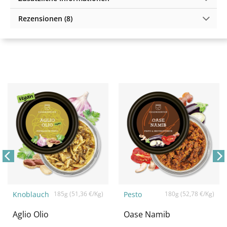
Rezensionen (8)
Knoblauch
185g (51,36 €/Kg)
Pesto
180g (52,78 €/Kg)
Aglio Olio
Oase Namib