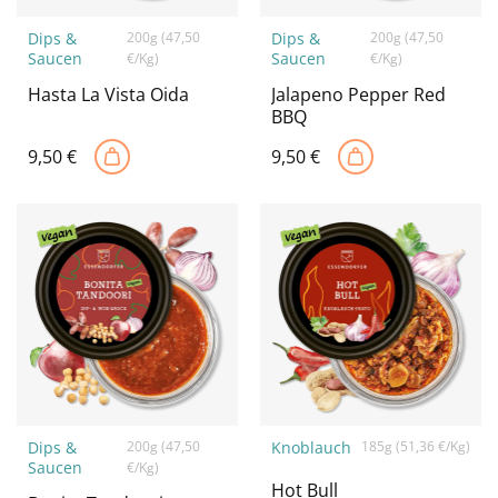
Dips &
Dips &
200g (47,50
200g (47,50
Saucen
Saucen
€/Kg)
€/Kg)
Hasta La Vista Oida
Jalapeno Pepper Red
BBQ
9,50
€
9,50
€
Dips &
200g (47,50
Knoblauch
185g (51,36 €/Kg)
Saucen
€/Kg)
Hot Bull