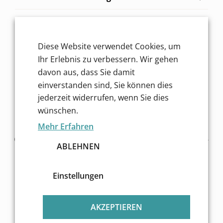
Service für dich
Diese Website verwendet Cookies, um
Finde mehr Inspiration!
Ihr Erlebnis zu verbessern. Wir gehen
davon aus, dass Sie damit
einverstanden sind, Sie können dies
jederzeit widerrufen, wenn Sie dies
wünschen.
Mehr Erfahren
Copyright © 2026 Essendorfer Genussschmelzerei GmbH -
ABLEHNEN
Alle Rechte vorbehalten
Unsere Zahlungsarten im Shop:
Einstellungen
Wir versenden mit:
AKZEPTIEREN