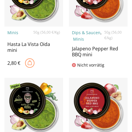
Minis
50g (56,00 €/Kg)
Dips & Saucen
,
50g (56,00
€/kg)
Minis
Hasta La Vista Oida
Jalapeno Pepper Red
mini
BBQ mini
2,80
€
Nicht vorrätig