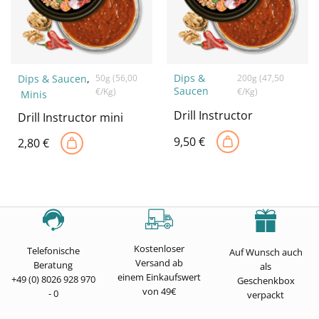
Dips &
Dips & Saucen
,
50g (56,00
200g (47,50
Saucen
€/Kg)
€/Kg)
Minis
Drill Instructor
Drill Instructor mini
9,50
€
2,80
€
Kostenloser
Telefonische
Auf Wunsch auch
Versand ab
Beratung
als
einem Einkaufswert
+49 (0) 8026 928 970
Geschenkbox
von 49€
- 0
verpackt